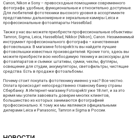
Canon, Nikon и Sony – превосходные помощники современного
фотографа: удобные, функциональные и относительно доступные.
Для любителей фототехники высокого уровня в ассортименте
представлены дальномерные и зеркальные камеры Leica и
профессиональные фотоаппараты Hasselblad.
Также у нас вы можете приобрести профессиональные объективы
Tamron, Sigma, Leiсa, Hasselblad, Nikkor (Nikon), Canon. Незаменимый
инструмент профессионального фотографа – качественная
фотовспышка. В магазине fotospektr.ru вы найдете лучшие
фотовспышки известных производителей. Кроме того, здесь вы
можете приобрести всю необходимую технику и аксессуары для
фотоаппаратов и съемки: штативы, сумки, чехлы, футляры,
освещение для студии, аккумуляторы, светофильтры, чистящие
средства. Есть в продаже фотоальбомы.
Почему стоит покупать фототехнику именно у нас? Все честно.
Оплата происходит непосредственно главному банку страны
Сбербанку. А Интернет-магазину Fotospektr уже 18 лет, и за это
время мы успели завоевать доверие многих клиентов,
большинство из которых занимаются фотографией
профессионально. К тому же мы являемся официальными
дилерами Leica и Panasonic, Tamron и Sigma в России.
НОВОСТИ