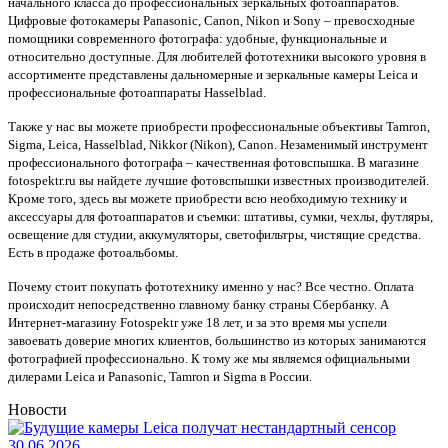
начального класса до профессиональных зеркальных фотоаппаратов.
Цифровые фотокамеры Panasonic, Canon, Nikon и Sony – превосходные
помощники современного фотографа: удобные, функциональные и
относительно доступные. Для любителей фототехники высокого уровня в
ассортименте представлены дальномерные и зеркальные камеры Leica и
профессиональные фотоаппараты Hasselblad.
Также у нас вы можете приобрести профессиональные объективы Tamron,
Sigma, Leiсa, Hasselblad, Nikkor (Nikon), Canon. Незаменимый инструмент
профессионального фотографа – качественная фотовспышка. В магазине
fotospektr.ru вы найдете лучшие фотовспышки известных производителей.
Кроме того, здесь вы можете приобрести всю необходимую технику и
аксессуары для фотоаппаратов и съемки: штативы, сумки, чехлы, футляры,
освещение для студии, аккумуляторы, светофильтры, чистящие средства.
Есть в продаже фотоальбомы.
Почему стоит покупать фототехнику именно у нас? Все честно. Оплата
происходит непосредственно главному банку страны Сбербанку. А
Интернет-магазину Fotospektr уже 18 лет, и за это время мы успели
завоевать доверие многих клиентов, большинство из которых занимаются
фотографией профессионально. К тому же мы являемся официальными
дилерами Leica и Panasonic, Tamron и Sigma в России.
Новости
30.06.2026