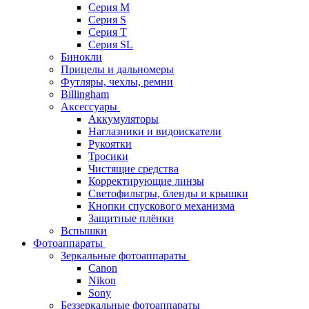
Серия M
Серия S
Серия T
Серия SL
Бинокли
Прицелы и дальномеры
Футляры, чехлы, ремни
Billingham
Аксессуары
Аккумуляторы
Наглазники и видоискатели
Рукоятки
Тросики
Чистящие средства
Корректирующие линзы
Светофильтры, бленды и крышки
Кнопки спускового механизма
Защитные плёнки
Вспышки
Фотоаппараты
Зеркальные фотоаппараты
Canon
Nikon
Sony
Беззеркальные фотоаппараты