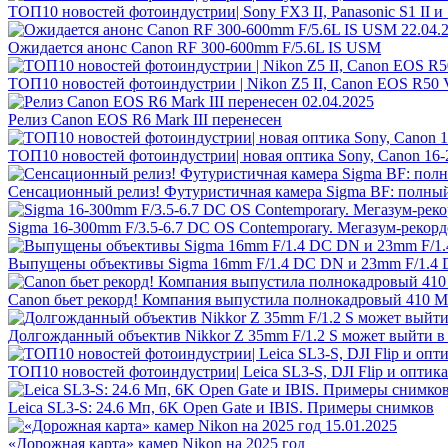
ТОП10 новостей фотоиндустрии| Sony FX3 II, Panasonic S1 II и 
22.04.
Ожидается анонс Canon RF 300-600mm F/5.6L IS USM
ТОП10 новостей фотоиндустрии | Nikon Z5 II, Canon EOS R50 
02.04.2025
Релиз Canon EOS R6 Mark III перенесен
ТОП10 новостей фотоиндустрии| новая оптика Sony, Canon 16-2
Сенсационный релиз! Футуристичная камера Sigma BF: полный 
Sigma 16-300mm F/3.5-6.7 DC OS Contemporary. Мегазум-рекор
Выпущены объективы Sigma 16mm F/1.4 DC DN и 23mm F/1.4 
Canon бьет рекорд! Компания выпустила полнокадровый 410 М
Долгожданный объектив Nikkor Z 35mm F/1.2 S может выйти в
ТОП10 новостей фотоиндустрии| Leica SL3-S, DJI Flip и оптика
Leica SL3-S: 24.6 Мп, 6K Open Gate и IBIS. Примеры снимков
15.01.2025
«Дорожная карта» камер Nikon на 2025 год