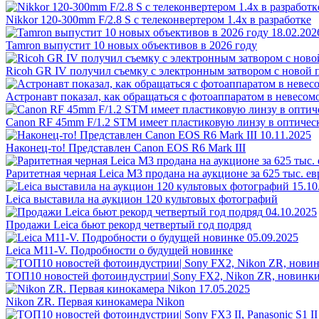
Nikkor 120-300mm F/2.8 S с телеконвертером 1.4x в разработке
18.02.202
Tamron выпустит 10 новых объективов в 2026 году
Ricoh GR IV получил съемку с электронным затвором с новой
Астронавт показал, как обращаться с фотоаппаратом в невесом
Canon RF 45mm F/1.2 STM имеет пластиковую линзу в оптичес
10.11.2025
Наконец-то! Представлен Canon EOS R6 Mark III
Раритетная черная Leica M3 продана на аукционе за 625 тыс. ев
15.10
Leica выставила на аукцион 120 культовых фотографий
04.10.2025
Продажи Leica бьют рекорд четвертый год подряд
05.09.2025
Leica M11-V. Подробности о будущей новинке
ТОП10 новостей фотоиндустрии| Sony FX2, Nikon ZR, новинки
17.05.2025
Nikon ZR. Первая кинокамера Nikon