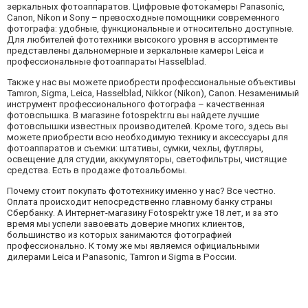
зеркальных фотоаппаратов. Цифровые фотокамеры Panasonic,
Canon, Nikon и Sony – превосходные помощники современного
фотографа: удобные, функциональные и относительно доступные.
Для любителей фототехники высокого уровня в ассортименте
представлены дальномерные и зеркальные камеры Leica и
профессиональные фотоаппараты Hasselblad.
Также у нас вы можете приобрести профессиональные объективы
Tamron, Sigma, Leiсa, Hasselblad, Nikkor (Nikon), Canon. Незаменимый
инструмент профессионального фотографа – качественная
фотовспышка. В магазине fotospektr.ru вы найдете лучшие
фотовспышки известных производителей. Кроме того, здесь вы
можете приобрести всю необходимую технику и аксессуары для
фотоаппаратов и съемки: штативы, сумки, чехлы, футляры,
освещение для студии, аккумуляторы, светофильтры, чистящие
средства. Есть в продаже фотоальбомы.
Почему стоит покупать фототехнику именно у нас? Все честно.
Оплата происходит непосредственно главному банку страны
Сбербанку. А Интернет-магазину Fotospektr уже 18 лет, и за это
время мы успели завоевать доверие многих клиентов,
большинство из которых занимаются фотографией
профессионально. К тому же мы являемся официальными
дилерами Leica и Panasonic, Tamron и Sigma в России.