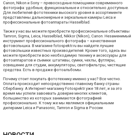
Canon, Nikon и Sony – превосходные помощники современного
фотографа: удобные, функциональные и относительно доступные.
Для любителей фототехники высокого уровня в ассортименте
представлены дальномерные и зеркальные камеры Leica и
профессиональные фотоаппараты Hasselblad.
Также у нас вы можете приобрести профессиональные объективы
Tamron, Sigma, Leiсa, Hasselblad, Nikkor (Nikon), Canon. Незаменимый
инструмент профессионального фотографа – качественная
фотовспышка. В магазине fotospektr.ru вы найдете лучшие
фотовспышки известных производителей. Кроме того, здесь вы
можете приобрести всю необходимую технику и аксессуары для
фотоаппаратов и съемки: штативы, сумки, чехлы, футляры,
освещение для студии, аккумуляторы, светофильтры, чистящие
средства. Есть в продаже фотоальбомы.
Почему стоит покупать фототехнику именно у нас? Все честно.
Оплата происходит непосредственно главному банку страны
Сбербанку. А Интернет-магазину Fotospektr уже 18 лет, и за это
время мы успели завоевать доверие многих клиентов,
большинство из которых занимаются фотографией
профессионально. К тому же мы являемся официальными
дилерами Leica и Panasonic, Tamron и Sigma в России.
НОВОСТИ