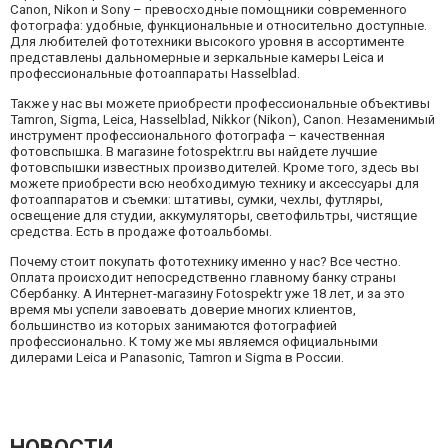
Canon, Nikon и Sony – превосходные помощники современного
фотографа: удобные, функциональные и относительно доступные.
Для любителей фототехники высокого уровня в ассортименте
представлены дальномерные и зеркальные камеры Leica и
профессиональные фотоаппараты Hasselblad.
Также у нас вы можете приобрести профессиональные объективы
Tamron, Sigma, Leiсa, Hasselblad, Nikkor (Nikon), Canon. Незаменимый
инструмент профессионального фотографа – качественная
фотовспышка. В магазине fotospektr.ru вы найдете лучшие
фотовспышки известных производителей. Кроме того, здесь вы
можете приобрести всю необходимую технику и аксессуары для
фотоаппаратов и съемки: штативы, сумки, чехлы, футляры,
освещение для студии, аккумуляторы, светофильтры, чистящие
средства. Есть в продаже фотоальбомы.
Почему стоит покупать фототехнику именно у нас? Все честно.
Оплата происходит непосредственно главному банку страны
Сбербанку. А Интернет-магазину Fotospektr уже 18 лет, и за это
время мы успели завоевать доверие многих клиентов,
большинство из которых занимаются фотографией
профессионально. К тому же мы являемся официальными
дилерами Leica и Panasonic, Tamron и Sigma в России.
НОВОСТИ