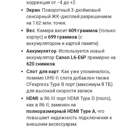
коррекция от −4 до +2.
Экран
: Поворотный 3-дюймовый
сенсорный ЖК-дисплей разрешением
на 1.62 млн. точек.
Вес
: Камера весит
609 граммов
(только
корпус) и
699 граммов
(с
аккумулятором и картой памяти).
Аккумулятор
: Используется новый
аккумулятор
Canon L6-E6P
примерно на
620 снимков
.
Слот для карт
: Как уже упоминалось,
помимо UHS-II слота добавлен также
CFexpress Type B порт (максимум 8 ТБ)
для высокой скорости записи.
HDMI
: в R6 III порт HDMI Type D (micro),
как в R6 II, заменён на
полноразмерный HDMI Type A
, что
повышает надежность подключения к
внешним аксессуарам.