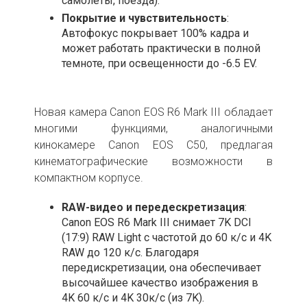
самолеты, поезда).
Покрытие и чувствительность
:
Автофокус покрывает 100% кадра и
может работать практически в полной
темноте, при освещенности до -6.5 EV.
Новая камера Canon EOS R6 Mark III обладает
многими функциями, аналогичными
кинокамере Canon EOS C50, предлагая
кинематографические возможности в
компактном корпусе.
RAW-видео и передескретизация
:
Canon EOS R6 Mark III снимает 7K DCI
(17:9) RAW Light с частотой до 60 к/с и 4K
RAW до 120 к/с. Благодаря
передискретизации, она обеспечивает
высочайшее качество изображения в
4K 60 к/с и 4K 30к/с (из 7K).