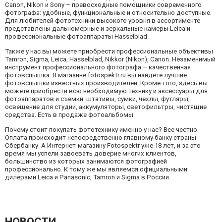
Canon, Nikon и Sony – превосходные помощники современного
фотографа: удобные, функциональные и относительно доступные.
Для любителей фототехники высокого уровня в ассортименте
представлены дальномерные и зеркальные камеры Leica и
профессиональные фотоаппараты Hasselblad.
Также у нас вы можете приобрести профессиональные объективы
Tamron, Sigma, Leiсa, Hasselblad, Nikkor (Nikon), Canon. Незаменимый
инструмент профессионального фотографа – качественная
фотовспышка. В магазине fotospektr.ru вы найдете лучшие
фотовспышки известных производителей. Кроме того, здесь вы
можете приобрести всю необходимую технику и аксессуары для
фотоаппаратов и съемки: штативы, сумки, чехлы, футляры,
освещение для студии, аккумуляторы, светофильтры, чистящие
средства. Есть в продаже фотоальбомы.
Почему стоит покупать фототехнику именно у нас? Все честно.
Оплата происходит непосредственно главному банку страны
Сбербанку. А Интернет-магазину Fotospektr уже 18 лет, и за это
время мы успели завоевать доверие многих клиентов,
большинство из которых занимаются фотографией
профессионально. К тому же мы являемся официальными
дилерами Leica и Panasonic, Tamron и Sigma в России.
НОВОСТИ