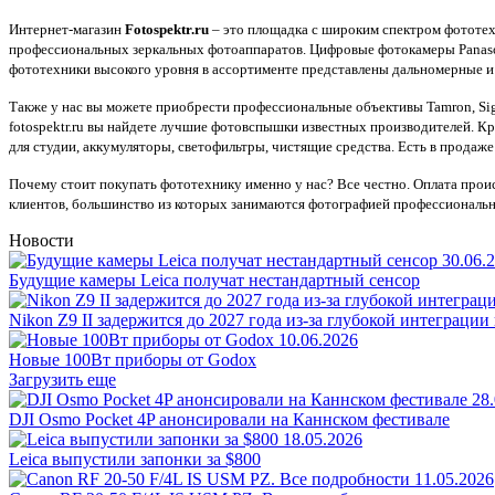
Интернет-магазин
Fotospektr.ru
– это площадка с широким спектром фототех
профессиональных зеркальных фотоаппаратов. Цифровые фотокамеры Panaso
фототехники высокого уровня в ассортименте представлены дальномерные и 
Также у нас вы можете приобрести профессиональные объективы Tamron, Sig
fotospektr.ru вы найдете лучшие фотовспышки известных производителей. К
для студии, аккумуляторы, светофильтры, чистящие средства. Есть в продаж
Почему стоит покупать фототехнику именно у нас? Все честно. Оплата проис
клиентов, большинство из которых занимаются фотографией профессионально
Новости
30.06.
Будущие камеры Leica получат нестандартный сенсор
Nikon Z9 II задержится до 2027 года из-за глубокой интеграц
10.06.2026
Новые 100Вт приборы от Godox
Загрузить еще
28
DJI Osmo Pocket 4P анонсировали на Каннском фестивале
18.05.2026
Leica выпустили запонки за $800
11.05.2026