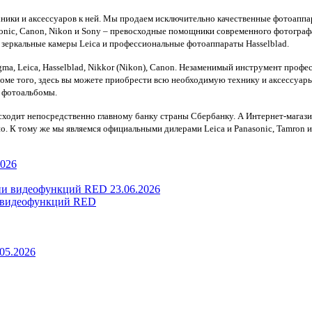
ники и аксессуаров к ней. Мы продаем исключительно качественные фотоаппар
nic, Canon, Nikon и Sony – превосходные помощники современного фотограф
зеркальные камеры Leica и профессиональные фотоаппараты Hasselblad.
ma, Leiсa, Hasselblad, Nikkor (Nikon), Canon. Незаменимый инструмент профе
роме того, здесь вы можете приобрести всю необходимую технику и аксессуары
е фотоальбомы.
ходит непосредственно главному банку страны Сбербанку. А Интернет-магазину 
. К тому же мы являемся официальными дилерами Leica и Panasonic, Tamron и
2026
23.06.2026
ии видеофункций RED
.05.2026