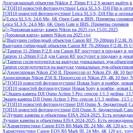
Долгожданный объектив Nikkor Z 35mm F/1.2 S может выйти в
ТОП10 новостей фотоиндустрии| Leica SL3-S, DJI Flip и оптика
Leica SL3-S: 24.6 Мп, 6K Open Gate и IBIS. Примеры снимков
15.01.2025
«Дорожная карта» камер Nikon на 2025 год
Выпущен гибридный объектив Canon RF 70-200mm F/2.8L IS 
Tamron 11-20mm F/2.8 для Canon RF поступит в продажу в дека
Tamron сосредоточится на выпуске уникальных зум-объективо
Анонсирован Nikon Z50 II. Процессор от Nikon Z9, 4К 10 бит, 
ТОП10 новостей фотоиндустрии| Новая Sony в ноябре, новая L
Экшен-камера DJI Osmo Action 5 Pro: сенсор 1/1.3 дюйма, 13.5 
ТОП10 новостей фотоиндустрии| DJI Osmo X, бюджетный Cano
Лучшие камеры и объективы EISA 2024-2025. Есть неожиданн
Характеристики Canon EOS R6 Mark III. 24 Мп, 4К 120 к/с, ул