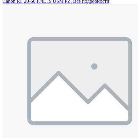
Canon RF 20-50 F/4L IS USM PZ. Все подробности