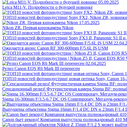
05.09.2025
Leica M11-V. Подробности о будущей новинке
ТОП10 новостей фотоиндустрии| Sony FX2, Nikon ZR, новинки
17.05.2025
Nikon ZR. Первая кинокамера Nikon
ТОП10 новостей фотоиндустрии| Sony FX3 II, Panasonic S1 II и 
22.04.
Ожидается анонс Canon RF 300-600mm F/5.6L IS USM
ТОП10 новостей фотоиндустрии | Nikon Z5 II, Canon EOS R50 
02.04.2025
Релиз Canon EOS R6 Mark III перенесен
ТОП10 новостей фотоиндустрии| новая оптика Sony, Canon 16-2
Сенсационный релиз! Футуристичная камера Sigma BF: полный 
Sigma 16-300mm F/3.5-6.7 DC OS Contemporary. Мегазум-рекор
Выпущены объективы Sigma 16mm F/1.4 DC DN и 23mm F/1.4 
Canon бьет рекорд! Компания выпустила полнокадровый 410 М