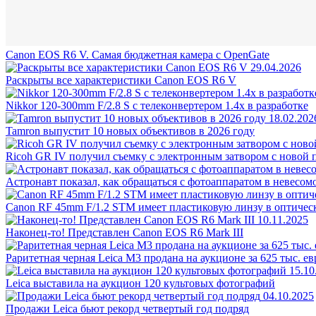
Canon EOS R6 V. Самая бюджетная камера с OpenGate
29.04.2026
Раскрыты все характеристики Canon EOS R6 V
Nikkor 120-300mm F/2.8 S с телеконвертером 1.4x в разработке
18.02.202
Tamron выпустит 10 новых объективов в 2026 году
Ricoh GR IV получил съемку с электронным затвором с новой
Астронавт показал, как обращаться с фотоаппаратом в невесом
Canon RF 45mm F/1.2 STM имеет пластиковую линзу в оптичес
10.11.2025
Наконец-то! Представлен Canon EOS R6 Mark III
Раритетная черная Leica M3 продана на аукционе за 625 тыс. ев
15.10
Leica выставила на аукцион 120 культовых фотографий
04.10.2025
Продажи Leica бьют рекорд четвертый год подряд