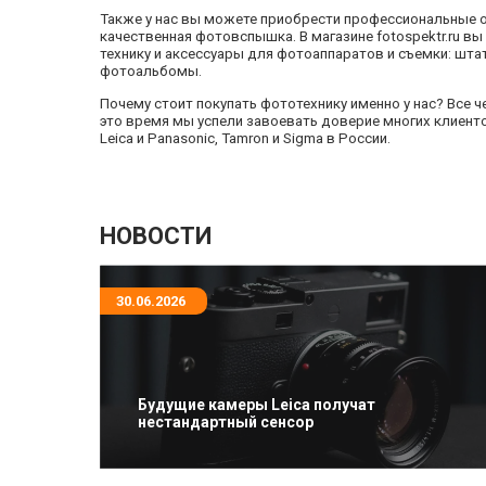
Также у нас вы можете приобрести профессиональные об
качественная фотовспышка. В магазине fotospektr.ru 
технику и аксессуары для фотоаппаратов и съемки: шта
фотоальбомы.
Почему стоит покупать фототехнику именно у нас? Все ч
это время мы успели завоевать доверие многих клиен
Leica и Panasonic, Tamron и Sigma в России.
НОВОСТИ
30.06.2026
Будущие камеры Leica получат
нестандартный сенсор