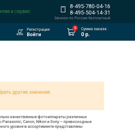
8-495-780-04-16
нтия и сервис
8-495-504-14-31
Звонок по России бесплатный
0
Сумма заказа:
Регистрация
0 р.
Войти
рать другие значения.
тельно качественные фотоаппараты различных
anasonic, Canon, Nikon и Sony – превосходные
кого уровня в ассортименте представлены