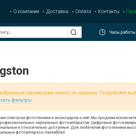
О компании
Доставка
Оплата
Контакты
Гара
Часы работы
ngston
ыбранным параметрам ничего не найдено. Попробуйте выб
сить фильтры
им спектром фототехники и аксессуаров к ней. Мы продаем исключи
 профессиональных зеркальных фотоаппаратов. Цифровые фотокамеры P
нальные и относительно доступные. Для любителей фототехники высо
альные фотоаппараты Hasselblad.