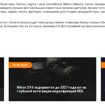
ъективы Tamron, Sigma, Leiсa, Hasselblad, Nikkor (Nikon), Canon. Не
вы найдете лучшие фотовспышки известных производителей. Кроме то
тивы, сумки, чехлы, футляры, освещение для студии, аккумуляторы, с
естно. Оплата происходит непосредственно главному банку страны Сберб
тов, большинство из которых занимаются фотографией профессионал
23.06.2026
Nikon Z9 II задержится до 2027 года из-за
глубокой интеграции видеофункций RED