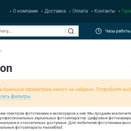
О компании
Доставка
Оплата
Контакты
Гара
Часы работы
n
kon
ыбранным параметрам ничего не найдено. Попробуйте выб
сить фильтры
им спектром фототехники и аксессуаров к ней. Мы продаем исключи
 профессиональных зеркальных фотоаппаратов. Цифровые фотокамеры P
нальные и относительно доступные. Для любителей фототехники высо
альные фотоаппараты Hasselblad.