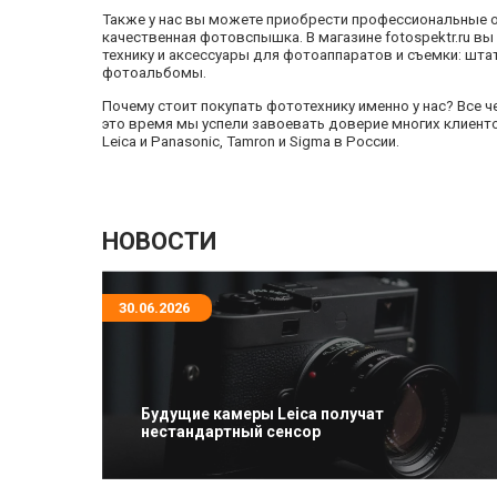
Также у нас вы можете приобрести профессиональные об
качественная фотовспышка. В магазине fotospektr.ru 
технику и аксессуары для фотоаппаратов и съемки: шта
фотоальбомы.
Почему стоит покупать фототехнику именно у нас? Все ч
это время мы успели завоевать доверие многих клиен
Leica и Panasonic, Tamron и Sigma в России.
НОВОСТИ
30.06.2026
Будущие камеры Leica получат
нестандартный сенсор