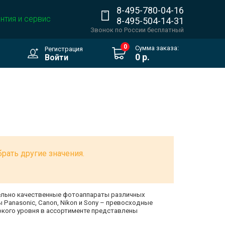
8-495-780-04-16
нтия и сервис
8-495-504-14-31
Звонок по России бесплатный
0
Сумма заказа:
Регистрация
0 р.
Войти
рать другие значения.
тельно качественные фотоаппараты различных
anasonic, Canon, Nikon и Sony – превосходные
кого уровня в ассортименте представлены