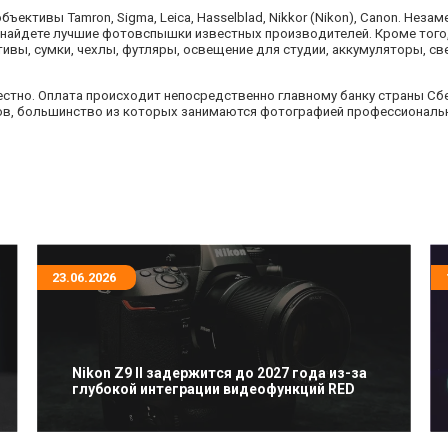
ъективы Tamron, Sigma, Leiсa, Hasselblad, Nikkor (Nikon), Canon. Не
вы найдете лучшие фотовспышки известных производителей. Кроме то
тивы, сумки, чехлы, футляры, освещение для студии, аккумуляторы, с
естно. Оплата происходит непосредственно главному банку страны Сберб
тов, большинство из которых занимаются фотографией профессионал
23.06.2026
Nikon Z9 II задержится до 2027 года из-за
глубокой интеграции видеофункций RED