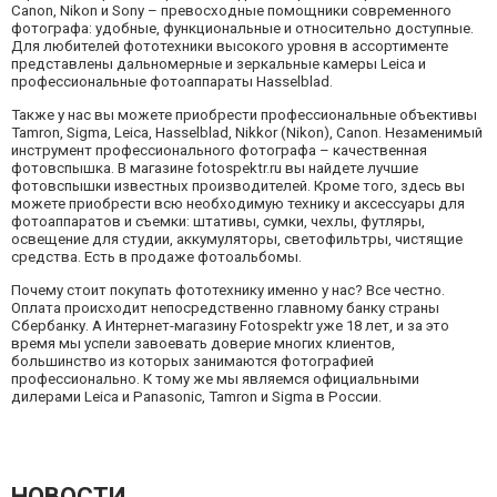
Canon, Nikon и Sony – превосходные помощники современного
фотографа: удобные, функциональные и относительно доступные.
Для любителей фототехники высокого уровня в ассортименте
представлены дальномерные и зеркальные камеры Leica и
профессиональные фотоаппараты Hasselblad.
Также у нас вы можете приобрести профессиональные объективы
Tamron, Sigma, Leiсa, Hasselblad, Nikkor (Nikon), Canon. Незаменимый
инструмент профессионального фотографа – качественная
фотовспышка. В магазине fotospektr.ru вы найдете лучшие
фотовспышки известных производителей. Кроме того, здесь вы
можете приобрести всю необходимую технику и аксессуары для
фотоаппаратов и съемки: штативы, сумки, чехлы, футляры,
освещение для студии, аккумуляторы, светофильтры, чистящие
средства. Есть в продаже фотоальбомы.
Почему стоит покупать фототехнику именно у нас? Все честно.
Оплата происходит непосредственно главному банку страны
Сбербанку. А Интернет-магазину Fotospektr уже 18 лет, и за это
время мы успели завоевать доверие многих клиентов,
большинство из которых занимаются фотографией
профессионально. К тому же мы являемся официальными
дилерами Leica и Panasonic, Tamron и Sigma в России.
НОВОСТИ