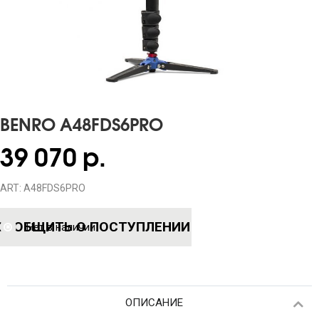
BENRO A48FDS6PRO
39 070 р.
ART: A48FDS6PRO
СООБЩИТЬ О ПОСТУПЛЕНИИ
Нет в наличии
ОПИСАНИЕ