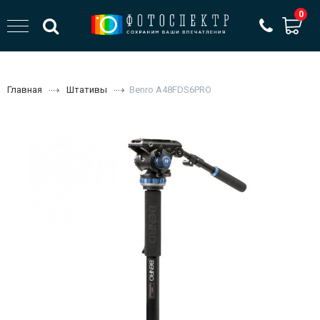
0
Главная
Штативы
Benro A48FDS6PRO