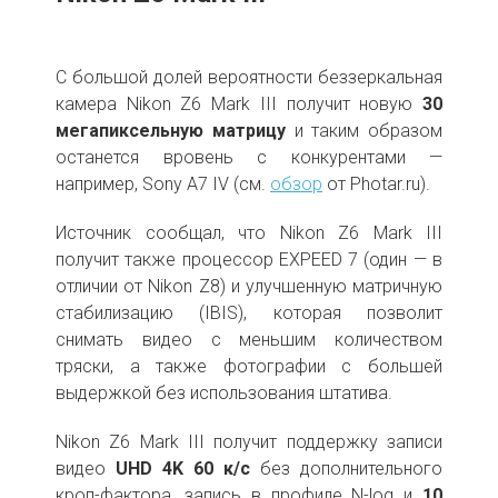
С большой долей вероятности беззеркальная
камера Nikon Z6 Mark III получит новую
30
мегапиксельную матрицу
и таким образом
останется вровень с конкурентами —
например, Sony A7 IV (см.
обзор
от Photar.ru).
Источник сообщал, что Nikon Z6 Mark III
получит также процессор EXPEED 7 (один — в
отличии от Nikon Z8) и улучшенную матричную
стабилизацию (IBIS), которая позволит
снимать видео с меньшим количеством
тряски, а также фотографии с большей
выдержкой без использования штатива.
Nikon Z6 Mark III получит поддержку записи
видео
UHD 4K 60 к/с
без дополнительного
кроп-фактора, запись в профиле N-log и
10