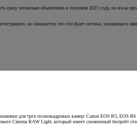
ь сразу несколько объективов в текущем 2021 году, но из-за п
гистрацию, но ожидается, что это будет оптика, указанная в о
рошивки
для трех полнокадровых камер: Canon EOS R5, EOS R6
ормате Cinema RAW Light, который имеет сниженный битрейт от