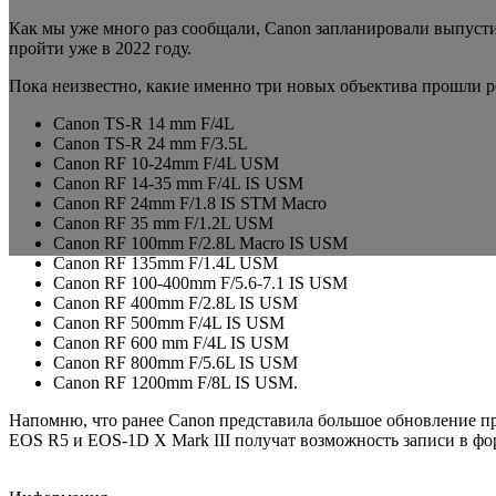
Как мы уже много раз сообщали, Canon запланировали выпустит
пройти уже в 2022 году.
Пока неизвестно, какие именно три новых объектива прошли ре
Canon TS-R 14 mm F/4L
Canon TS-R 24 mm F/3.5L
Canon RF 10-24mm F/4L USM
Canon RF 14-35 mm F/4L IS USM
Canon RF 24mm F/1.8 IS STM Macro
Canon RF 35 mm F/1.2L USM
Canon RF 100mm F/2.8L Macro IS USM
Canon RF 135mm F/1.4L USM
Canon RF 100-400mm F/5.6-7.1 IS USM
Canon RF 400mm F/2.8L IS USM
Canon RF 500mm F/4L IS USM
Canon RF 600 mm F/4L IS USM
Canon RF 800mm F/5.6L IS USM
Canon RF 1200mm F/8L IS USM.
Напомню, что ранее Canon представила большое обновление
п
EOS R5 и EOS-1D X Mark III получат возможность записи в ф