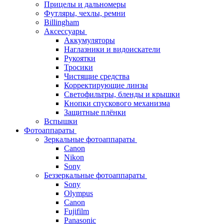
Прицелы и дальномеры
Футляры, чехлы, ремни
Billingham
Аксессуары
Аккумуляторы
Наглазники и видоискатели
Рукоятки
Тросики
Чистящие средства
Корректирующие линзы
Светофильтры, бленды и крышки
Кнопки спускового механизма
Защитные плёнки
Вспышки
Фотоаппараты
Зеркальные фотоаппараты
Canon
Nikon
Sony
Беззеркальные фотоаппараты
Sony
Olympus
Canon
Fujifilm
Panasonic