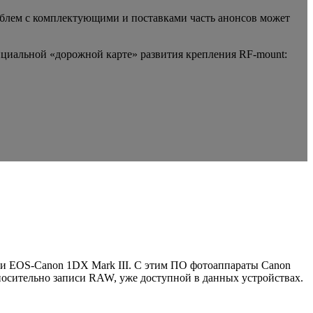
роблем с комплектующими и поставками часть анонсов может
фициальной «дорожной карте» развития крепления RF-mount:
 и EOS-Canon 1DX Mark III. С этим ПО фотоаппараты Canon
носительно записи RAW, уже доступной в данных устройствах.